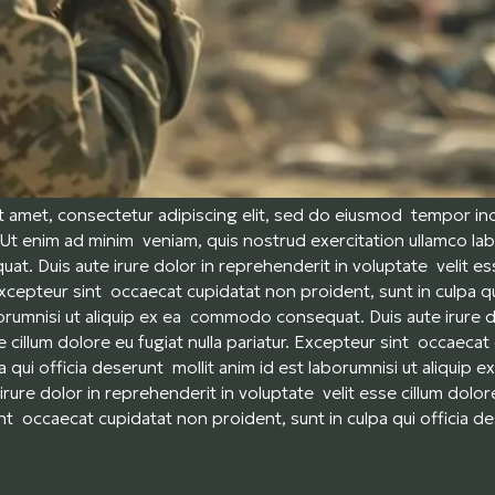
 amet, consectetur adipiscing elit, sed do eiusmod tempor inci
Ut enim ad minim veniam, quis nostrud exercitation ullamco labor
 Duis aute irure dolor in reprehenderit in voluptate velit ess
 Excepteur sint occaecat cupidatat non proident, sunt in culpa q
borumnisi ut aliquip ex ea commodo consequat. Duis aute irure 
e cillum dolore eu fugiat nulla pariatur. Excepteur sint occaeca
pa qui officia deserunt mollit anim id est laborumnisi ut aliqui
rure dolor in reprehenderit in voluptate velit esse cillum dolore
nt occaecat cupidatat non proident, sunt in culpa qui officia de