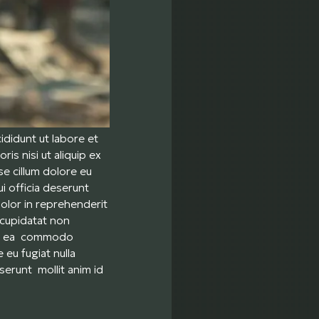
didunt ut labore et
is nisi ut aliquip ex
e cillum dolore eu
ui officia deserunt
dolor in reprehenderit
t cupidatat non
p ex ea commodo
 eu fugiat nulla
serunt mollit anim id