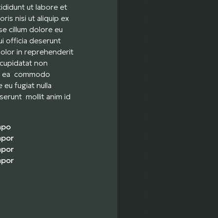
didunt ut labore et
is nisi ut aliquip ex
e cillum dolore eu
ui officia deserunt
dolor in reprehenderit
t cupidatat non
p ex ea commodo
 eu fugiat nulla
serunt mollit anim id
mpo
mpor
mpor
empor