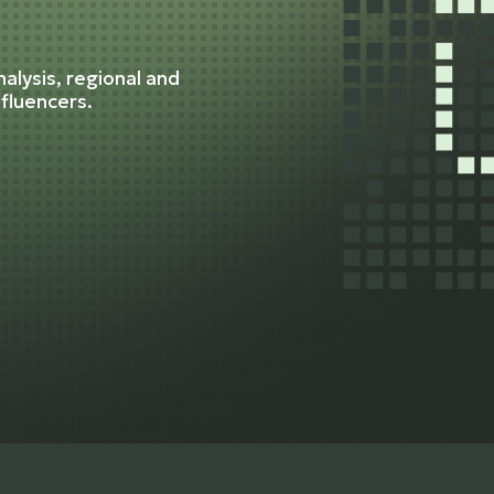
alysis, regional and
nfluencers.